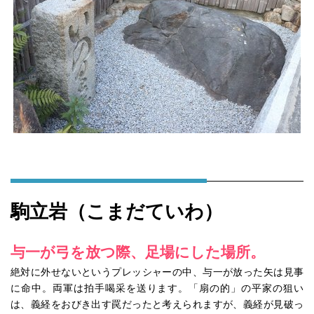
駒立岩（こまだていわ）
与一が弓を放つ際、足場にした場所。
絶対に外せないというプレッシャーの中、与一が放った矢は見事
に命中。両軍は拍手喝采を送ります。「扇の的」の平家の狙い
は、義経をおびき出す罠だったと考えられますが、義経が見破っ