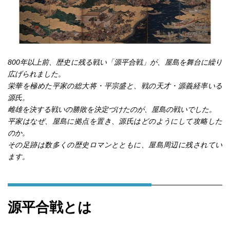
800年以上前、歴史に残る戦い「源平合戦」が、屋島を舞台に繰り
広げられました。
栄華を極めた平家の総大将・平宗盛と、戦の天才・源義経率いる
源氏。
雌雄を決する戦いの勝敗を決定づけたのが、屋島の戦いでした。
平家はなぜ、屋島に拠点を置き、源氏はどのようにして攻略した
のか。
その足跡は数多くの歴史ロマンとともに、屋島周辺に残されてい
ます。
源平合戦とは