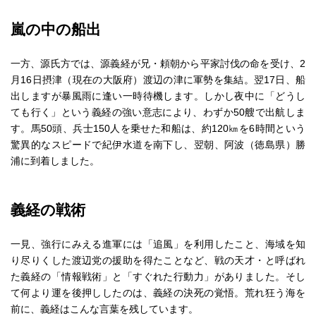
嵐の中の船出
一方、源氏方では、源義経が兄・頼朝から平家討伐の命を受け、2
月16日摂津（現在の大阪府）渡辺の津に軍勢を集結。翌17日、船
出しますが暴風雨に逢い一時待機します。しかし夜中に「どうし
ても行く」という義経の強い意志により、わずか50艘で出航しま
す。馬50頭、兵士150人を乗せた和船は、約120㎞を6時間という
驚異的なスピードで紀伊水道を南下し、翌朝、阿波（徳島県）勝
浦に到着しました。
義経の戦術
一見、強行にみえる進軍には「追風」を利用したこと、海域を知
り尽りくした渡辺党の援助を得たことなど、戦の天才・と呼ばれ
た義経の「情報戦術」と「すぐれた行動力」がありました。そし
て何より運を後押ししたのは、義経の決死の覚悟。荒れ狂う海を
前に、義経はこんな言葉を残しています。