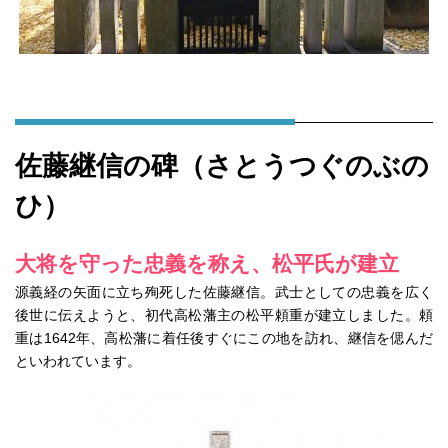
佐藤継信の碑（さとうつぐのぶの
ひ）
大将を守った忠義を称え、松平氏が建立
源義経の矢面に立ち殉死した佐藤継信。武士としての忠義を広く
後世に伝えようと、初代高松藩主の松平頼重が建立しました。頼
重は1642年、高松藩に着任後すぐにこの地を訪れ、継信を偲んだ
といわれています。