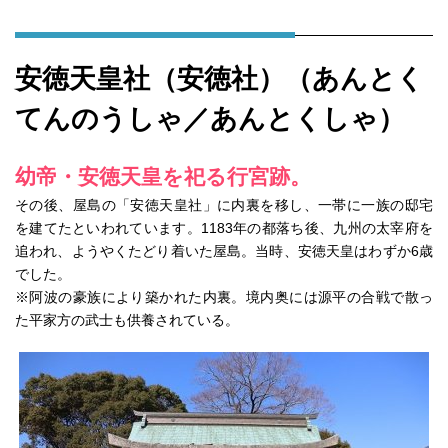
安徳天皇社（安徳社）（あんとく
てんのうしゃ／あんとくしゃ）
幼帝・安徳天皇を祀る行宮跡。
その後、屋島の「安徳天皇社」に内裏を移し、一帯に一族の邸宅
を建てたといわれています。1183年の都落ち後、九州の太宰府を
追われ、ようやくたどり着いた屋島。当時、安徳天皇はわずか6歳
でした。
※阿波の豪族により築かれた内裏。境内奥には源平の合戦で散っ
た平家方の武士も供養されている。