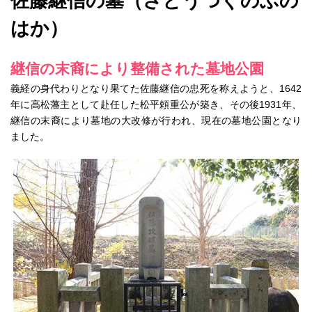
佐藤継信の墓（さとうつぐのぶの
はか）
継信の末裔により整備された墓地公園
義経の身代わりとなり果てた佐藤継信の忠死を称えようと、1642
年に高松藩主として赴任した松平頼重公が築き、その後1931年、
継信の末裔により墓地の大改修が行われ、現在の墓地公園となり
ました。