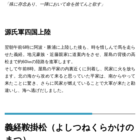
「殊に存念あり、一陣において命を捨てんと欲す」
源氏軍四国上陸
翌朝午前6時に阿波・勝浦に上陸した後も、時を惜しんで馬を走ら
せた義経。地元豪族・近藤親家に道案内をさせ、屋島の背後の高
松まで約60㎞の陸路を進軍します。
そして午前8時。屋島の平家の内裏近くに到着し、民家に火を放ち
ます。北の海から攻めて来ると思っていた平家は、南からやって
来たことに驚き、さらに民家が燃えていることで大軍が来たと勘
違いし、海へ逃げだしました。
義経鞍掛松（よしつねくらかけの
まつ）