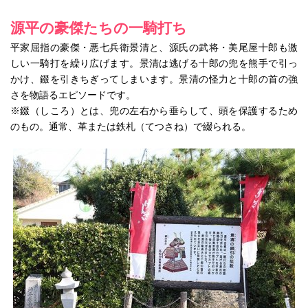
源平の豪傑たちの一騎打ち
平家屈指の豪傑・悪七兵衛景清と、源氏の武将・美尾屋十郎も激
しい一騎打を繰り広げます。景清は逃げる十郎の兜を熊手で引っ
かけ、錣を引きちぎってしまいます。景清の怪力と十郎の首の強
さを物語るエピソードです。
※錣（しころ）とは、兜の左右から垂らして、頭を保護するため
のもの。通常、革または鉄札（てつさね）で綴られる。