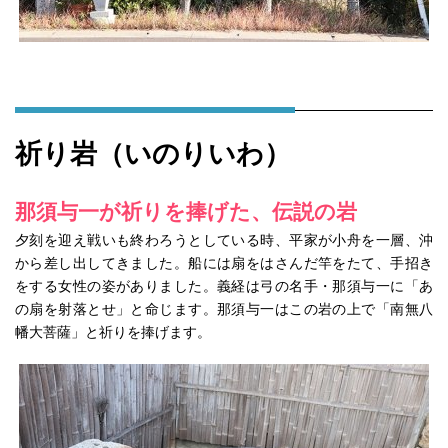
祈り岩（いのりいわ）
那須与一が祈りを捧げた、伝説の岩
夕刻を迎え戦いも終わろうとしている時、平家が小舟を一層、沖
から差し出してきました。船には扇をはさんだ竿をたて、手招き
をする女性の姿がありました。義経は弓の名手・那須与一に「あ
の扇を射落とせ」と命じます。那須与一はこの岩の上で「南無八
幡大菩薩」と祈りを捧げます。