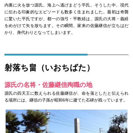
内裏に火を放つ源氏。海上へ逃げまどう平氏。そうした中、現代
に伝わる印象的なエピソードも数多く生まれました。最初は奇襲
に驚いた平氏ですが、都一の強弓・平教経は、源氏の大将・義経
をめがけて矢を放ちます。その瞬間、家来の佐藤継信が立ちはだ
かり、身代わりとなってしまいます。
射落ち畠（いおちばた）
源氏の名将・佐藤継信殉職の地
源氏の四天王に数えられる佐藤継信が、命を落としたと伝えられ
る場所には、継信の子孫が昭和6年に建てた石碑が残っています。