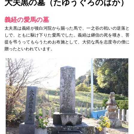
大夫黒の墓（たゆうぐろのはか）
義経の愛馬の墓
太夫黒は義経が後白河院から賜った馬で、一之谷の戦いの逆落と
しで、ともに駆け下りた愛馬でした。義経は継信の死を嘆き、菩
提を弔うってもらうためお布施として、大切な馬を志度寺の僧に
贈ったといわれています。