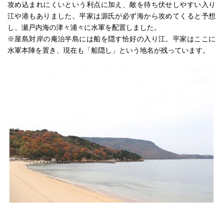
攻め込まれにくいという利点に加え、敵を待ち伏せしやすい入り
江や港もありました。平家は源氏が必ず海から攻めてくると予想
し、瀬戸内海の津々浦々に水軍を配置しました。
※屋島対岸の庵治半島には船を隠す恰好の入り江。平家はここに
水軍本陣を置き、現在も「船隠し」という地名が残っています。