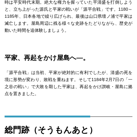
時は平安時代末期。絶大な権力を握っていた平清盛を打倒しよう
と、立ち上がった源氏と平家の戦いが「源平合戦」です。1180～
1185年、日本各地で繰り広げられ、最後は山口県壇ノ浦で平家は
滅亡します。屋島周辺に残る様々な史跡をたどりながら、歴史が
動いた時間を追体験しましょう。
平家、再起をかけ屋島へ―。
「源平合戦」は当初、平家が絶対的に有利でしたが、清盛の死を
境に形勢が変わり、敗戦を重ねます。そして1184年2月7日の「一
之谷の戦い」で大敗を期した平家は、再起をかけ讃岐・屋島に拠
点を置きました。
総門跡（そうもんあと）