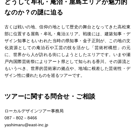
どうして牟礼・庵治・屋島エリアが魅力的
なのか？の謎に迫る
古くは戦いの地、信仰の地として歴史の舞台となってきた高松東
部に位置する屋島・牟礼・庵治エリア。戦後には、建築知事・デ
ザイン知事ともいわれた当時の県知事・金子正則が、この地の文
化資源としての庵治石や工芸の技を活かし「芸術村構想」の元
に、世界から人が訪れる街にしようとしたエリアです。いまや瀬
戸内国際芸術祭によりアート県として知られる香川。その源流と
もいうべき、世界的芸術家の拠点や、地域に根差した芸術性・デ
ザイン性に優れたものを巡るツアーです。
ツアーに関する問合せ・ご相談
ローカルデザインツアー事務局
087－802－8466
yashimaru@east-inc.jp